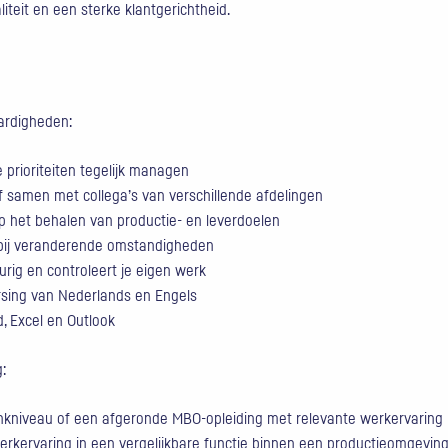
teit en een sterke klantgerichtheid.
ardigheden:
prioriteiten tegelijk managen
f samen met collega’s van verschillende afdelingen
p het behalen van productie- en leverdoelen
 bij veranderende omstandigheden
rig en controleert je eigen werk
sing van Nederlands en Engels
 Excel en Outlook
g:
kniveau of een afgeronde MBO-opleiding met relevante werkervaring
erkervaring in een vergelijkbare functie binnen een productieomgevin