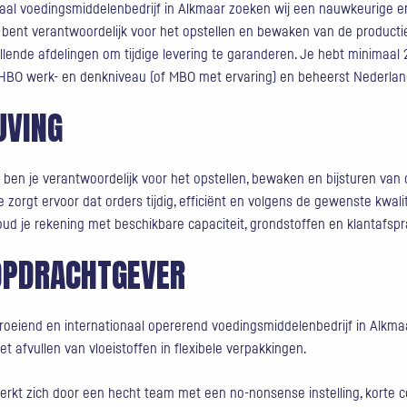
naal voedingsmiddelenbedrijf in Alkmaar zoeken wij een nauwkeurige e
 bent verantwoordelijk voor het opstellen en bewaken van de producti
llende afdelingen om tijdige levering te garanderen. Je hebt minimaal 2
HBO werk- en denkniveau (of MBO met ervaring) en beheerst Nederlan
JVING
 ben je verantwoordelijk voor het opstellen, bewaken en bijsturen van 
e zorgt ervoor dat orders tijdig, efficiënt en volgens de gewenste kwa
houd je rekening met beschikbare capaciteit, grondstoffen en klantafspr
OPDRACHTGEVER
roeiend en internationaal opererend voedingsmiddelenbedrijf in Alkmaa
t afvullen van vloeistoffen in flexibele verpakkingen.
rkt zich door een hecht team met een no-nonsense instelling, korte c