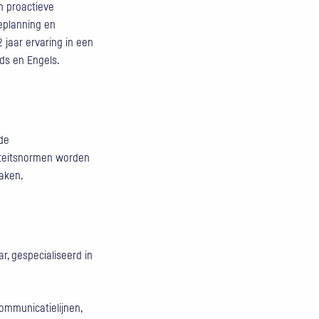
n proactieve
eplanning en
 jaar ervaring in een
ds en Engels.
de
liteitsnormen worden
aken.
r, gespecialiseerd in
ommunicatielijnen,