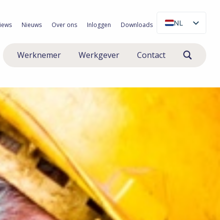
NL
iews
Nieuws
Over ons
Inloggen
Downloads
EN
Werknemer
Werkgever
Contact
PL
RO