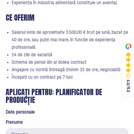
Experiența în industria alimentară constituie un avantaj
CE OFERIM
Salariul este de aproximativ 3.500,00 € brut pe lună, bazat pe
40 de ore, sau puțin mai mare, în funcție de experiența
profesională.
24 de zile de vacanță
Schema de pensii din al doilea contract
Angajare cu normă întreagă (minim 32 de ore, negociabil)
Începeți cu un contract pe 7 luni
4.0/5.0
4.0/5.0
APLICAȚI PENTRU:
PLANIFICATOR DE
PRODUCȚIE
Date personale
Prenume