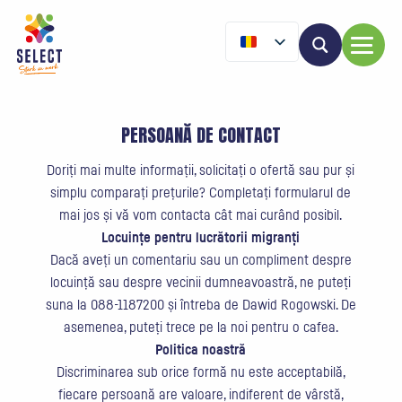
PERSOANĂ DE CONTACT
Doriți mai multe informații, solicitați o ofertă sau pur și
simplu comparați prețurile? Completați formularul de
mai jos și vă vom contacta cât mai curând posibil.
Locuințe pentru lucrătorii migranți
Dacă aveți un comentariu sau un compliment despre
locuință sau despre vecinii dumneavoastră, ne puteți
suna la 088-1187200 și întreba de Dawid Rogowski. De
asemenea, puteți trece pe la noi pentru o cafea.
Politica noastră
Discriminarea sub orice formă nu este acceptabilă,
fiecare persoană are valoare, indiferent de vârstă,