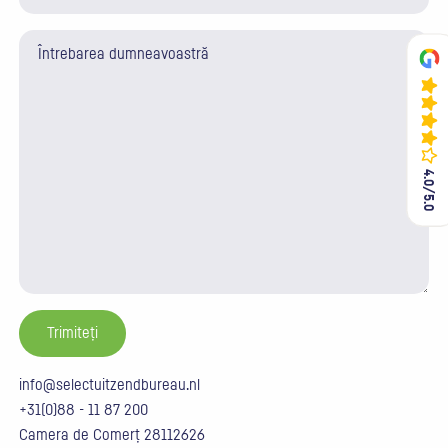
4.0/5.0
4.0/5.0
info@selectuitzendbureau.nl
+31(0)88 - 11 87 200
Camera de Comerț 28112626