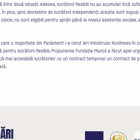
află între două situații. Adesea, lucrătorii flexibili nu au acumulat încă su
 În plus, spre deosebire de lucrătorii independenți, aceștia sunt supuși u
e obicei, nu sunt eligibili pentru sprijin până la nivelul asistenței sociale,
care o majoritate din Parlament i-a cerut ieri ministrului Koolmees în c
 pentru lucrătorii flexibili. Propunerea
Fundația Muncii
a făcut apel urg
că mai accesibilă lucrătorilor cu un contract temporar, un contract d
ară.
CĂRI