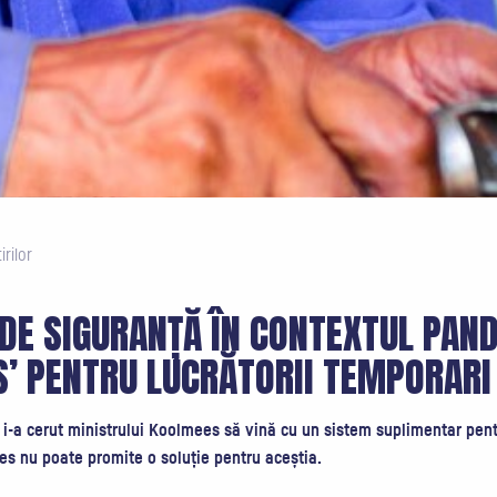
rilor
 DE SIGURANȚĂ ÎN CONTEXTUL PAND
’ PENTRU LUCRĂTORII TEMPORARI
i-a cerut ministrului Koolmees să vină cu un sistem suplimentar pentru
ees nu poate promite o soluție pentru aceștia.