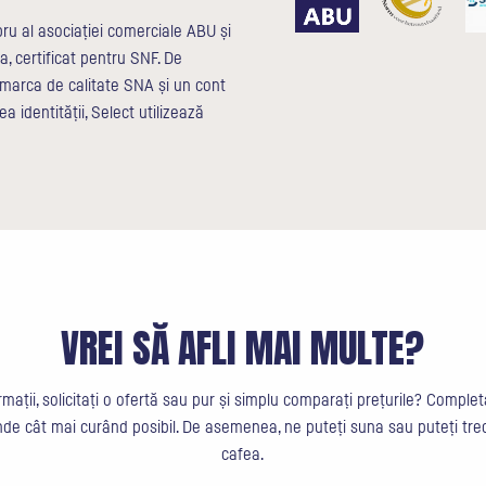
u al asociației comerciale ABU și
, certificat pentru SNF. De
arca de calitate SNA și un cont
ea identității, Select utilizează
VREI SĂ AFLI MAI MULTE?
rmații, solicitați o ofertă sau pur și simplu comparați prețurile? Comple
nde cât mai curând posibil. De asemenea, ne puteți suna sau puteți trec
cafea.