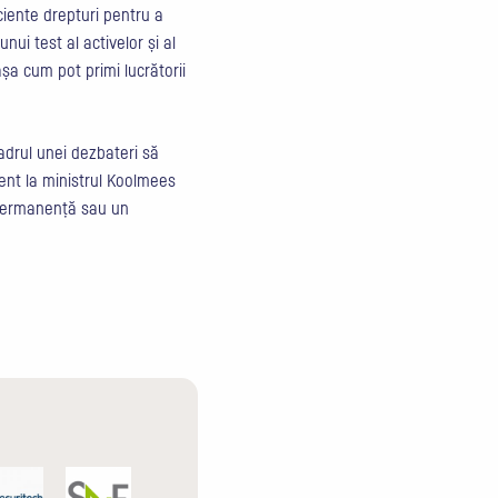
ficiente drepturi pentru a
nui test al activelor și al
 așa cum pot primi lucrătorii
adrul unei dezbateri să
ent la ministrul Koolmees
e permanență sau un