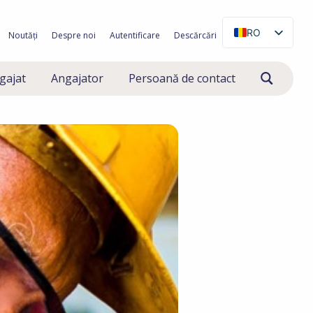
RO
Noutăți
Despre noi
Autentificare
Descărcări
NL
gajat
Angajator
Persoană de contact
EN
PL