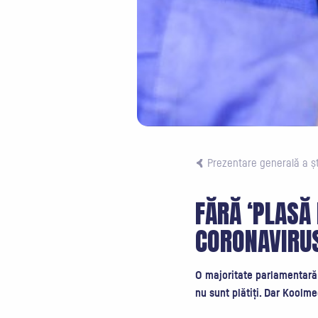
Prezentare generală a ști
FĂRĂ ‘PLASĂ
CORONAVIRUS
O majoritate parlamentară 
nu sunt plătiți. Dar Koolm