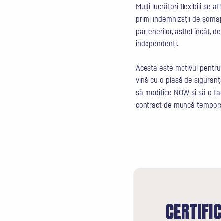
Mulți lucrători flexibili se 
primi indemnizații de șomaj.
partenerilor, astfel încât, d
independenți.
Acesta este motivul pentru 
vină cu o plasă de siguranță
să modifice NOW și să o fa
contract de muncă tempor
CERTIFI