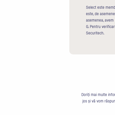
Select este membr
este, de asemenea
asemenea, avem m
G. Pentru verificar
Securitech.
Doriți mai multe info
jos și vă vom răspu