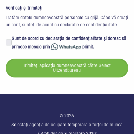
Verificați și trimiteți
Tratăm datele dumneavoastră personale cu grijă. Când vă creați
un cont, sunteți de acord cu
declarație de confidențialitate
.
Sunt de acord cu declarația de confidențialitate și doresc să
primesc mesaje prin
primit.
Trimiteți aplicația dumneavoastră către Select
Uitzendbureau
© 2026
Selectați agenția de ocupare temporară a forței de muncă
/ Web design & realizare 2020: