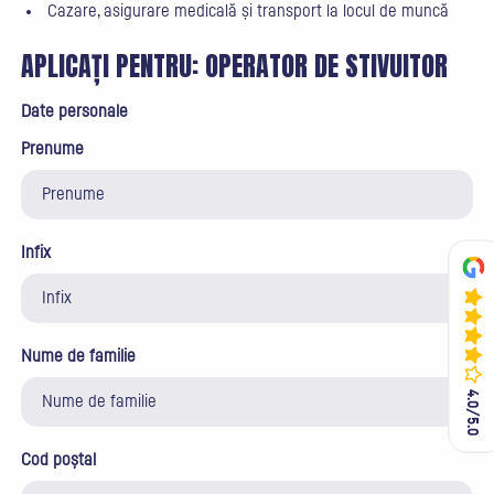
Cazare, asigurare medicală și transport la locul de muncă
APLICAȚI PENTRU:
OPERATOR DE STIVUITOR
Date personale
Prenume
Infix
Nume de familie
4.0/5.0
4.0/5.0
Cod poștal