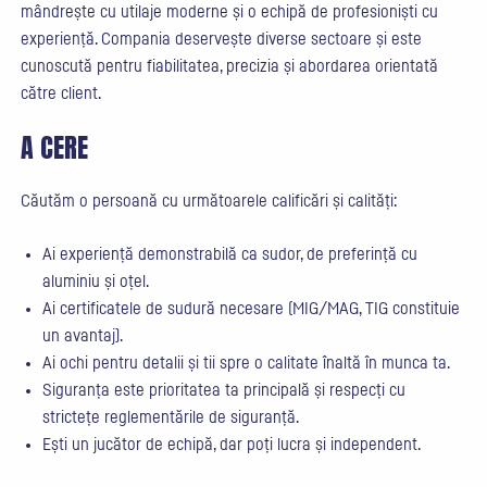
mândrește cu utilaje moderne și o echipă de profesioniști cu
experiență. Compania deservește diverse sectoare și este
cunoscută pentru fiabilitatea, precizia și abordarea orientată
către client.
A CERE
Căutăm o persoană cu următoarele calificări și calități:
Ai experiență demonstrabilă ca sudor, de preferință cu
aluminiu și oțel.
Ai certificatele de sudură necesare (MIG/MAG, TIG constituie
un avantaj).
Ai ochi pentru detalii și tii spre o calitate înaltă în munca ta.
Siguranța este prioritatea ta principală și respecți cu
strictețe reglementările de siguranță.
Ești un jucător de echipă, dar poți lucra și independent.