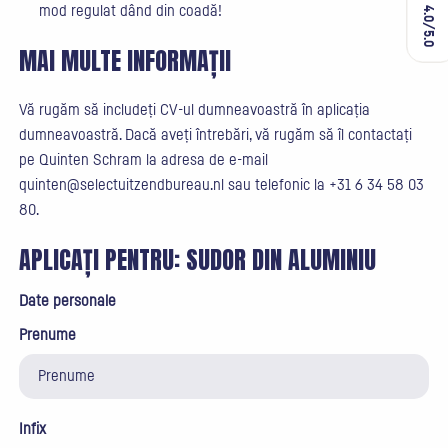
mod regulat dând din coadă!
4.0/5.0
4.0/5.0
MAI MULTE INFORMAȚII
Vă rugăm să includeți CV-ul dumneavoastră în aplicația
dumneavoastră. Dacă aveți întrebări, vă rugăm să îl contactați
pe Quinten Schram la adresa de e-mail
quinten@selectuitzendbureau.nl sau telefonic la +31 6 34 58 03
80.
APLICAȚI PENTRU:
SUDOR DIN ALUMINIU
Date personale
Prenume
Infix