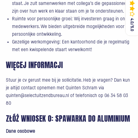
staat. Je zult samenwerken met collega’s die gepassioneerd
zijn over hun werk en klaar staan om je te ondersteunen.
Ruimte voor persoonlijke groei: Wij investeren graag in onze
4.0/5.0
4.0/5.0
medewerkers. We bieden uitgebreide mogelijkheden voor
persoonlijke ontwikkeling.
Gezellige werkomgeving: Een kantoorhond die je regelmatig
met een kwispelende staart verwelkomt!
WIĘCEJ INFORMACJI
Stuur je cv gerust mee bij je sollicitatie. Heb je vragen? Dan kun
je altijd contact opnemen met Quinten Schram via
quinten@selectuitzendbureau.nl of telefonisch op 06 34 58 03
80
ZŁÓŻ WNIOSEK O:
SPAWARKA DO ALUMINIUM
Dane osobowe