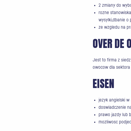
2 zmiany do wybo
rozne stanowiska
wysylki,dbanie o
ze wzgledu na pr
OVER DE 
Jest to firma z sied
owocow dla sektora g
EISEN
jezyk angielski 
doswiadczenie n
prawo jazdy lub 
mozliwosc podjec