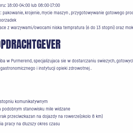
ru: 18:00-04:00 lub 08:00-17:00
: pakowanie, krojenie, mycie maszyn , przygotowywanie gotowego pro
 porzadek
ace z warzywami/owocami niska tempratura (6 do 13 stopni) oraz mokr
OPDRACHTGEVER
ziba w Purmerend, specjalizujaca sie w dostarczaniu swiezych, gotowy
astronomicznego i instytucji opieki zdrowotnej .
w stopniu komunikatywnym
a podobnym stanowisku mile widzane
brak przeciwzkazan na dojazdy na rowerze(okolo 8 km)
ia pracy na dluzszy okres czasu