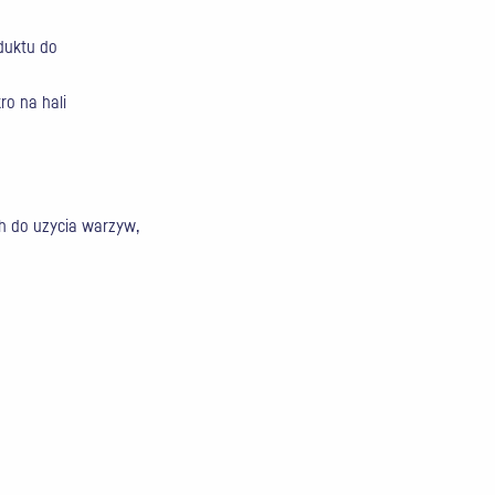
duktu do
o na hali
ch do uzycia warzyw,