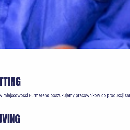
TTING
 w miejscowosci Purmerend poszukujemy pracownikow do produkcji sa
JVING