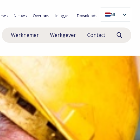
NL
iews
Nieuws
Over ons
Inloggen
Downloads
EN
Werknemer
Werkgever
Contact
PL
RO