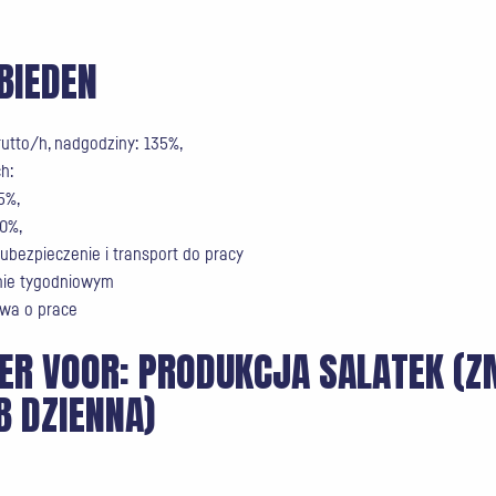
BIEDEN
rutto/h, nadgodziny: 135%,
h:
5%,
0%,
ubezpieczenie i transport do pracy
mie tygodniowym
wa o prace
EER VOOR:
PRODUKCJA SALATEK (Z
B DZIENNA)