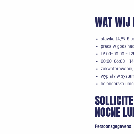
WAT WIJ 
stawka 14,99 € b
praca w godzinac
19:00–00:00 – 12
00:00–06:00 – 14
zakwaterowanie, 
wyplaty w syste
holenderska umo
SOLLICIT
NOCNE LU
Persoonsgegevens