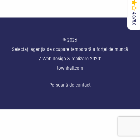
4.0/5.0
4.0/5.0
© 2026
Selectați agenția de ocupare temporară a forței de muncă
/ Web design & realizare 2020:
townhall.com
Persoană de contact