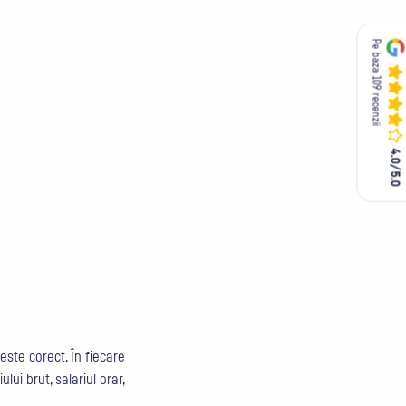
Pe baza 109 recenzii
Pe baza 109 recenzii
4.0/5.0
4.0/5.0
este corect. În fiecare
ui brut, salariul orar,