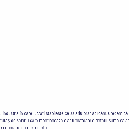
industria în care lucrați stabilește ce salariu orar aplicăm. Credem că 
uraș de salariu care menționează clar următoarele detalii: suma salariul
 și numărul de ore lucrate.