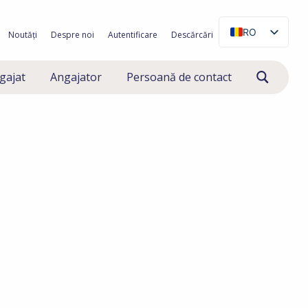
RO
Noutăți
Despre noi
Autentificare
Descărcări
NL
gajat
Angajator
Persoană de contact
EN
PL