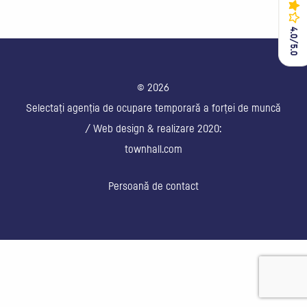
4.0/5.0
4.0/5.0
© 2026
Selectați agenția de ocupare temporară a forței de muncă
/ Web design & realizare 2020:
townhall.com
Persoană de contact