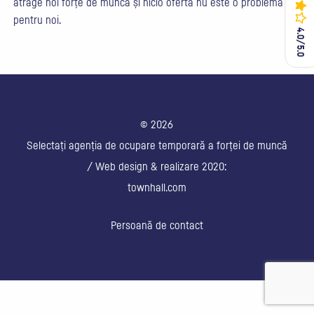
atrage noi forțe de muncă și nicio ofertă nu este o problemă
pentru noi.
4.0/5.0
4.0/5.0
© 2026
Selectați agenția de ocupare temporară a forței de muncă
/ Web design & realizare 2020:
townhall.com
Persoană de contact