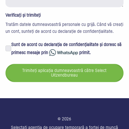
Verificați și trimiteți
Tratăm datele dumneavoastră personale cu grijă. Când vă creați
un cont, sunteți de acord cu
declarație de confidențialitate
.
Sunt de acord cu declarația de confidențialitate și doresc să
primesc mesaje prin
primit.
Trimiteți aplicația dumneavoastră către Select
Uitzendbureau
© 2026
Selectați agenția de ocupare temporară a forței de muncă