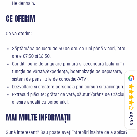
Heidenhain.
CE OFERIM
Ce vă oferim:
Săptămâna de lucru de 40 de ore, de luni până vineri, între
orele 07:30 și 16:30.
Condiții bune de angajare primară și secundară (salariu în
funcție de vârstă/experiență, indemnizație de deplasare,
sistem de pensii, zile de concediu/ATV).
Dezvoltare și creștere personală prin cursuri și traininguri.
Extrasuri plăcute: grătar de vară, băuturi/prânz de Crăciun și
o ieșire anuală cu personalul.
4.0/5.0
4.0/5.0
MAI MULTE INFORMAȚII
Sună interesant? Sau poate aveți întrebări înainte de a aplica?