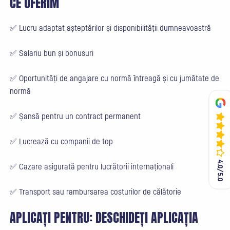
CE OFERIM
✅ Lucru adaptat așteptărilor și disponibilității dumneavoastră
✅ Salariu bun și bonusuri
✅ Oportunități de angajare cu normă întreagă și cu jumătate de
normă
✅ Șansă pentru un contract permanent
✅ Lucrează cu companii de top
4.0/5.0
4.0/5.0
✅ Cazare asigurată pentru lucrătorii internaționali
✅ Transport sau rambursarea costurilor de călătorie
APLICAȚI PENTRU:
DESCHIDEȚI APLICAȚIA