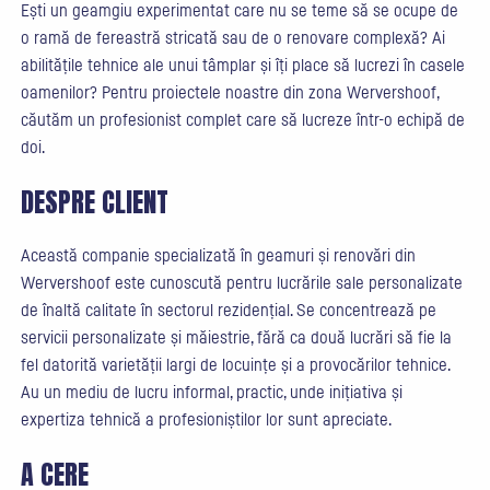
Ești un geamgiu experimentat care nu se teme să se ocupe de
o ramă de fereastră stricată sau de o renovare complexă? Ai
abilitățile tehnice ale unui tâmplar și îți place să lucrezi în casele
oamenilor? Pentru proiectele noastre din zona Wervershoof,
căutăm un profesionist complet care să lucreze într-o echipă de
doi.
DESPRE CLIENT
Această companie specializată în geamuri și renovări din
Wervershoof este cunoscută pentru lucrările sale personalizate
de înaltă calitate în sectorul rezidențial. Se concentrează pe
servicii personalizate și măiestrie, fără ca două lucrări să fie la
fel datorită varietății largi de locuințe și a provocărilor tehnice.
Au un mediu de lucru informal, practic, unde inițiativa și
expertiza tehnică a profesioniștilor lor sunt apreciate.
A CERE