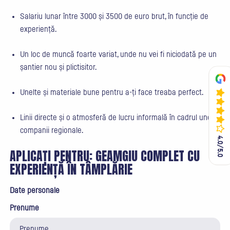
Salariu lunar între 3000 și 3500 de euro brut, în funcție de
experiență.
Un loc de muncă foarte variat, unde nu vei fi niciodată pe un
șantier nou și plictisitor.
Unelte și materiale bune pentru a-ți face treaba perfect.
Linii directe și o atmosferă de lucru informală în cadrul unei
companii regionale.
4.0/5.0
4.0/5.0
APLICAȚI PENTRU:
GEAMGIU COMPLET CU
EXPERIENȚĂ ÎN TÂMPLĂRIE
Date personale
Prenume