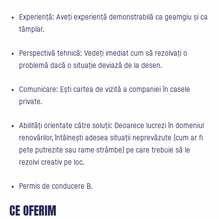
Experiență: Aveți experiență demonstrabilă ca geamgiu și ca
tâmplar.
Perspectivă tehnică: Vedeți imediat cum să rezolvați o
problemă dacă o situație deviază de la desen.
Comunicare: Ești cartea de vizită a companiei în casele
private.
Abilități orientate către soluții: Deoarece lucrezi în domeniul
renovărilor, întâlnești adesea situații neprevăzute (cum ar fi
pete putrezite sau rame strâmbe) pe care trebuie să le
rezolvi creativ pe loc.
Permis de conducere B.
CE OFERIM