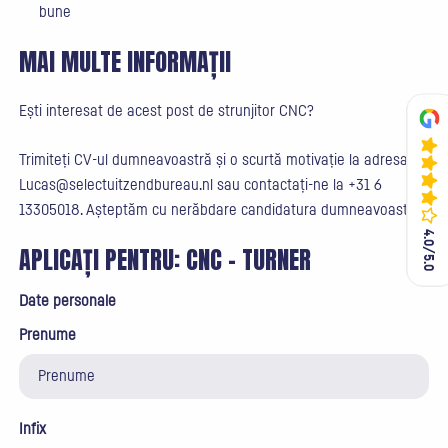
bune
MAI MULTE INFORMAȚII
Ești interesat de acest post de strunjitor CNC?
Trimiteți CV-ul dumneavoastră și o scurtă motivație la adresa
Lucas@selectuitzendbureau.nl sau contactați-ne la +31 6
13305018. Așteptăm cu nerăbdare candidatura dumneavoastră!
4.0/5.0
4.0/5.0
APLICAȚI PENTRU:
CNC - TURNER
Date personale
Prenume
Infix