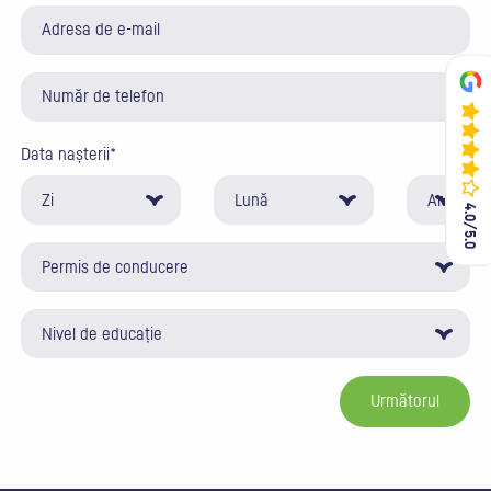
Data nașterii
*
Zi
Lună
An
4.0/5.0
4.0/5.0