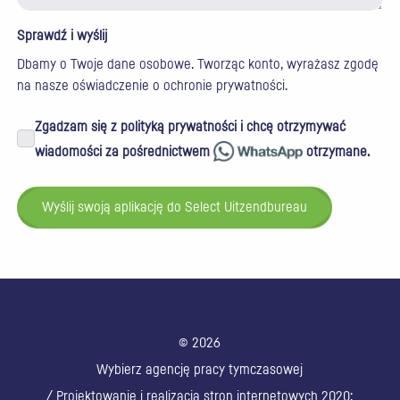
Sprawdź i wyślij
Dbamy o Twoje dane osobowe. Tworząc konto, wyrażasz zgodę
na nasze
oświadczenie o ochronie prywatności
.
Zgadzam się z polityką prywatności i chcę otrzymywać
wiadomości za pośrednictwem
otrzymane.
Wyślij swoją aplikację do Select Uitzendbureau
© 2026
Wybierz agencję pracy tymczasowej
/ Projektowanie i realizacja stron internetowych 2020: