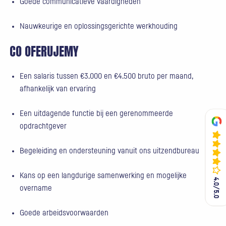
Goede communicatieve vaardigheden
Nauwkeurige en oplossingsgerichte werkhouding
CO OFERUJEMY
Een salaris tussen €3.000 en €4.500 bruto per maand,
afhankelijk van ervaring
Een uitdagende functie bij een gerenommeerde
opdrachtgever
Begeleiding en ondersteuning vanuit ons uitzendbureau
Kans op een langdurige samenwerking en mogelijke
4.0/5.0
4.0/5.0
overname
Goede arbeidsvoorwaarden