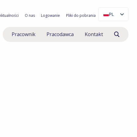
PL
Aktualności
O nas
Logowanie
Pliki do pobrania
NL
Pracownik
Pracodawca
Kontakt
EN
RO