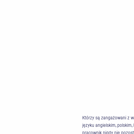
Którzy są zangażowani z 
języku angielskim, polski
pracownik nigdy nie pozost