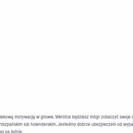
wiekową motywacją w głowie. Wkrótce będziesz mógł zobaczyć swoje 
m, hiszpańskim lub holenderskim. Jesteśmy dobrze ubezpieczeni od wyp
ał na lodzie.