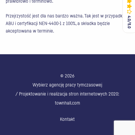
prawidłowo i terminowo.
Przejrzystość jest dla nas bardzo ważna. Tak jest w przypadku
4.0/5.0
4.0/5.0
ABU i certyfikacji NEN-4400-1 z 100%, a składka będzie
akceptowana w terminie.
© 2026
Wybierz agencję pracy tymczasowej
/ Projektowanie i realizacja stron internetowych 2020:
townhall.com
Kontakt