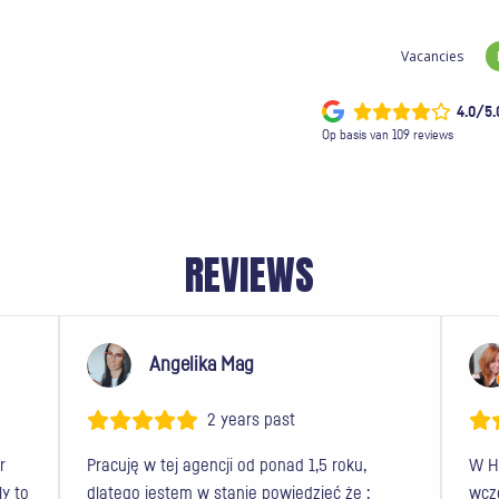
Vacancies
4.0/5.
Op basis van 109 reviews
REVIEWS
Angelika Mag
2 years past
r
Pracuję w tej agencji od ponad 1,5 roku,
W H
ly to
dlatego jestem w stanie powiedzieć że :
wcz