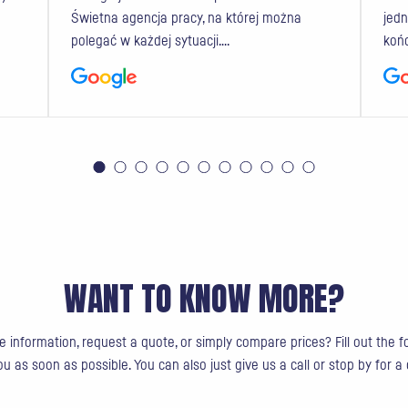
Świetna agencja pracy, na której można
jedn
polegać w każdej sytuacji.…
koń
1
2
3
4
5
6
7
8
9
10
11
WANT TO KNOW MORE?
 information, request a quote, or simply compare prices? Fill out the 
u as soon as possible. You can also just give us a call or stop by for a