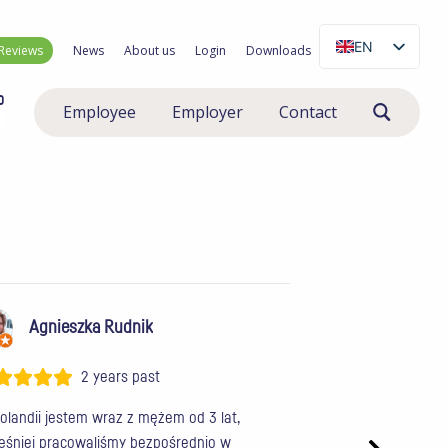
EN
Reviews
News
About us
Login
Downloads
NL
0
Employee
Employer
Contact
PL
RO
Agnieszka Rudnik
Bartosz B
2 years past
1 y
olandii jestem wraz z mężem od 3 lat,
W 100 % rekomenduje
eśniej pracowaliśmy bezpośrednio w
bardzo łatwy i szybk