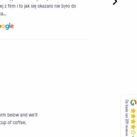
ej z firm i to jak się okazało nie było do
tego biura kompleks
ca…
sprawę. Jeśli miesz
Op basis van 109 reviews
Op basis van 109 reviews
form below and we'll
 cup of coffee.